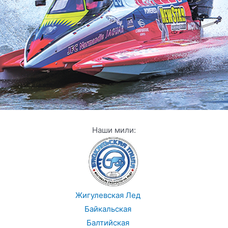
Наши мили:
Жигулевская Лед
Байкальская
Балтийская